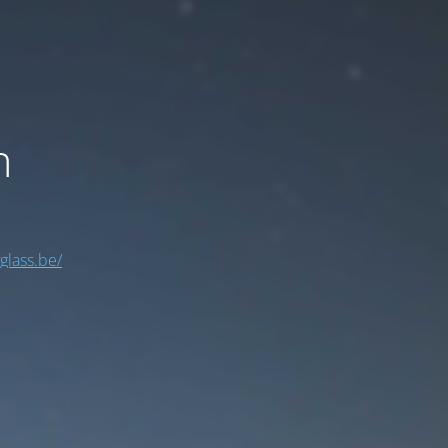
n
yglass.be/