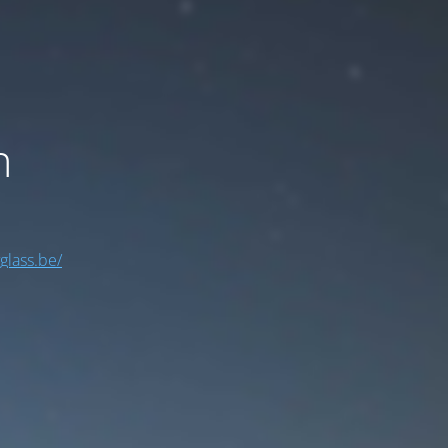
n
yglass.be/