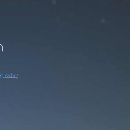
n
yglass.be/